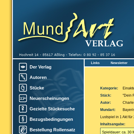
Links
Newsletter
Der Verlag
Autoren
Stücke
Kategorie:
Einakt
Stück:
"Dein 
Neuerscheinungen
Autor:
Charle
Gezielte Stückesuche
Mundart:
Bayeri
Lustspiel in 1 Akt f
Bezugsbedingungen
Inhaltsangabe:
Bestellung Rollensatz
Spieldauer: ca. 30 