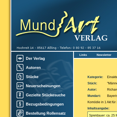
Links
Newsletter
Der Verlag
Autoren
Stücke
Kategorie:
Einakt
Stück:
"Männe
Neuerscheinungen
Autor:
Richar
Gezielte Stückesuche
Mundart:
Bayeri
Komödie in 1 Akt für
Bezugsbedingungen
Inhaltsangabe:
Bestellung Rollensatz
Spieldauer: ca. 25 