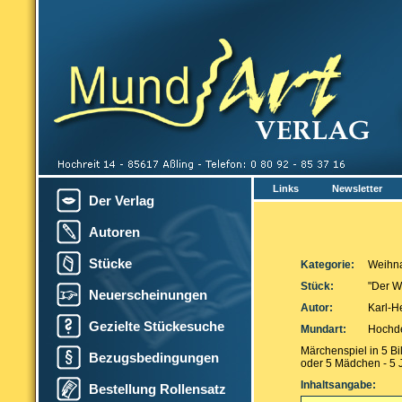
Links
Newsletter
Der Verlag
Autoren
Stücke
Kategorie:
Weihna
Stück:
"Der We
Neuerscheinungen
Autor:
Karl-H
Gezielte Stückesuche
Mundart:
Hochd
Märchenspiel in 5 Bi
Bezugsbedingungen
oder 5 Mädchen - 5 
Inhaltsangabe:
Bestellung Rollensatz