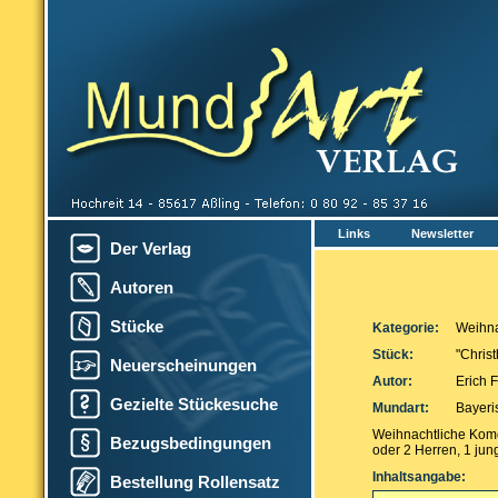
Links
Newsletter
Der Verlag
Autoren
Stücke
Kategorie:
Weihna
Stück:
"Christ
Neuerscheinungen
Autor:
Erich F
Gezielte Stückesuche
Mundart:
Bayeri
Weihnachtliche Komö
Bezugsbedingungen
oder 2 Herren, 1 ju
Inhaltsangabe:
Bestellung Rollensatz