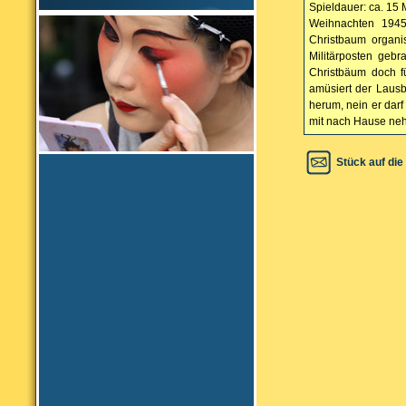
Spieldauer: ca. 15 
Weihnachten 1945:
Christbaum organi
Militärposten gebr
Christbäum doch fü
amüsiert der Laus
herum, nein er dar
mit nach Hause neh
Stück auf die