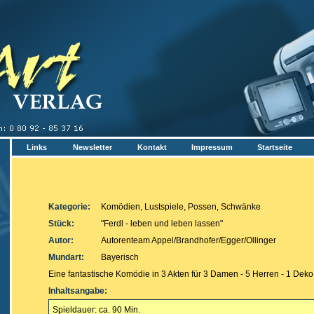
Links
Newsletter
Kontakt
Impressum
Startseite
Kategorie:
Komödien, Lustspiele, Possen, Schwänke
Stück:
"Ferdl - leben und leben lassen"
Autor:
Autorenteam Appel/Brandhofer/Egger/Ollinger
Mundart:
Bayerisch
Eine fantastische Komödie in 3 Akten für 3 Damen - 5 Herren - 1 Deko 
Inhaltsangabe:
Spieldauer: ca. 90 Min.