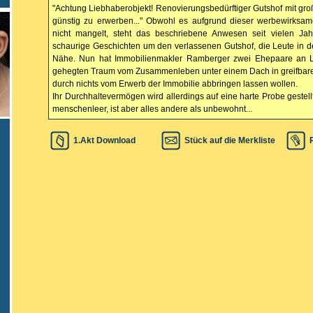
"Achtung Liebhaberobjekt! Renovierungsbedürftiger Gutshof mit gro
günstig zu erwerben..." Obwohl es aufgrund dieser werbewirksa
nicht mangelt, steht das beschriebene Anwesen seit vielen Jah
schaurige Geschichten um den verlassenen Gutshof, die Leute in 
Nähe. Nun hat Immobilienmakler Ramberger zwei Ehepaare an L
gehegten Traum vom Zusammenleben unter einem Dach in greifbare
durch nichts vom Erwerb der Immobilie abbringen lassen wollen.
Ihr Durchhaltevermögen wird allerdings auf eine harte Probe gestel
menschenleer, ist aber alles andere als unbewohnt...
1.Akt Download
Stück auf die Merkliste