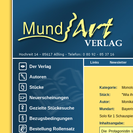
Links
Newsletter
Der Verlag
Autoren
Stücke
Kategorie:
Monol
Stück:
"Wia ih
Neuerscheinungen
Autor:
Monika
Gezielte Stückesuche
Mundart:
Bayeri
Solo für 1 Schauspie
Bezugsbedingungen
Inhaltsangabe:
Bestellung Rollensatz
Die Protagonistin 