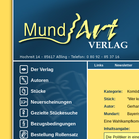
Links
Newsletter
Der Verlag
Autoren
Stücke
Kategorie:
Komödi
Stück:
"Wer k
Neuerscheinungen
Autor:
Gerha
Gezielte Stückesuche
Mundart:
Bayeri
Eine Wahlkampfkomöd
Bezugsbedingungen
Inhaltsangabe:
Bestellung Rollensatz
Die Politiker in e