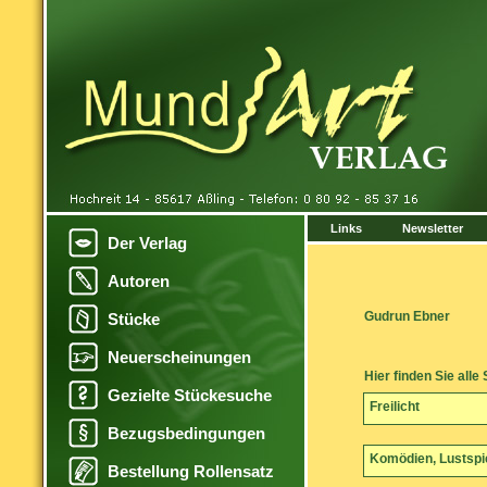
Links
Newsletter
Der Verlag
Autoren
Gudrun Ebner
Stücke
Neuerscheinungen
Hier finden Sie all
Gezielte Stückesuche
Freilicht
Bezugsbedingungen
Komödien, Lustspi
Bestellung Rollensatz