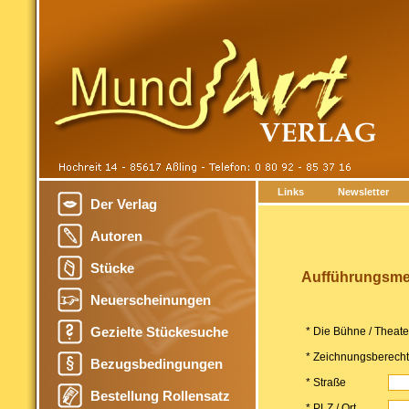
Links
Newsletter
Der Verlag
Autoren
Stücke
Aufführungsmel
Neuerscheinungen
Gezielte Stückesuche
* Die Bühne / Theat
* Zeichnungsberechti
Bezugsbedingungen
* Straße
Bestellung Rollensatz
* PLZ / Ort