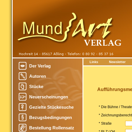
Links
Newsletter
Der Verlag
Autoren
Stücke
Aufführungsmel
Neuerscheinungen
Gezielte Stückesuche
* Die Bühne / Theat
* Zeichnungsberechti
Bezugsbedingungen
* Straße
Bestellung Rollensatz
* PLZ / Ort