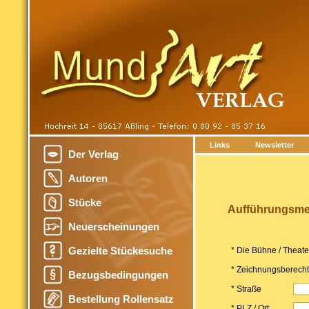
Links
Newsletter
Der Verlag
Autoren
Stücke
Aufführungsmel
Neuerscheinungen
Gezielte Stückesuche
* Die Bühne / Theat
* Zeichnungsberechti
Bezugsbedingungen
* Straße
Bestellung Rollensatz
* PLZ / Ort