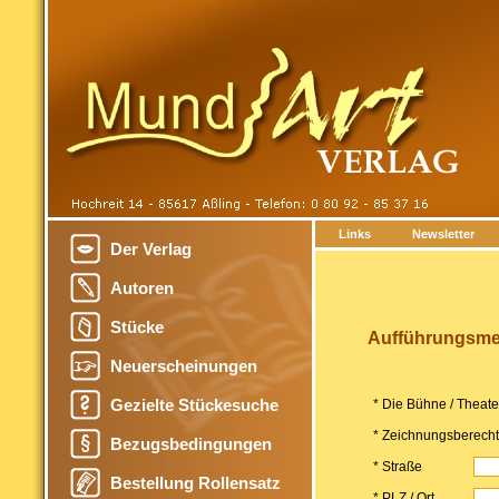
Links
Newsletter
Der Verlag
Autoren
Stücke
Aufführungsmel
Neuerscheinungen
Gezielte Stückesuche
* Die Bühne / Theat
* Zeichnungsberechti
Bezugsbedingungen
* Straße
Bestellung Rollensatz
* PLZ / Ort